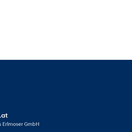
.at
us Erlmoser GmbH