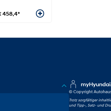
€ 458,4*
myHyundai
© Copyright Autoha
Trotz sorgfältiger inhaltl
und Tipp‑, Satz‑ und Dru