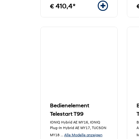
€ 410,4*
Bedienelement
Telestart T99
IONIQ Hybrid AE MY16, IONIQ
B
Plug-In Hybrid AE MY17, TUCSON
A
Alle Modelle anzeigen
MY18
...
M