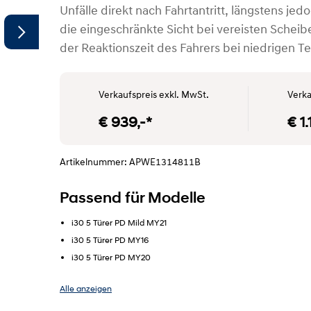
Unfälle direkt nach Fahrtantritt, längstens je
die eingeschränkte Sicht bei vereisten Scheib
der Reaktionszeit des Fahrers bei niedrigen 
Verkaufspreis exkl. MwSt.
Verka
€ 939,-*
€ 1
Artikelnummer: APWE1314811B
SYMBOLFOTO"
Passend für Modelle
i30 5 Türer PD Mild MY21
i30 5 Türer PD MY16
i30 5 Türer PD MY20
Alle anzeigen