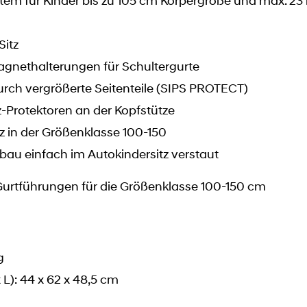
em für Kinder bis zu 105 cm Körpergröße und max. 23
Sitz
nethalterungen für Schultergurte
urch vergrößerte Seitenteile (SIPS PROTECT)
z-Protektoren an der Kopfstütze
z in der Größenklasse 100-150
bau einfach im Autokindersitz verstaut
urtführungen für die Größenklasse 100-150 cm
g
L): 44 x 62 x 48,5 cm