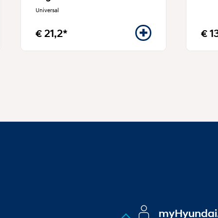
Universal
€ 21,2*
€ 1
myHyundai