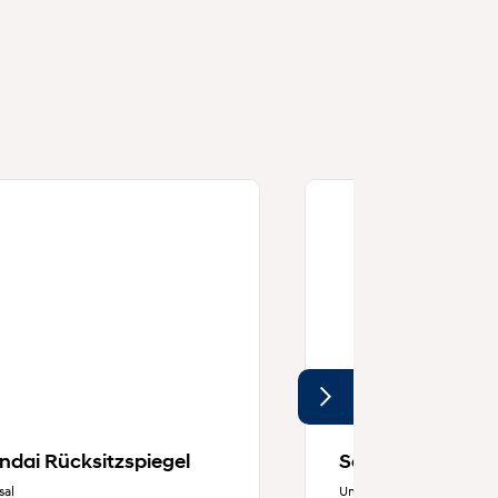
ndai Rücksitzspiegel
Schutzunterlag
sal
Universal