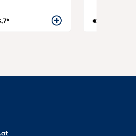
3,7*
€ 50,-*
.at