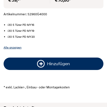
€ 59,-*
€ 70,80*
Artikelnummer: 52960G4000
i30 5 Türer PD MY16
i30 5 Türer PD MY19
i30 5 Türer PD MY20
Alle anzeigen
Hinzufügen
* exkl. Lackier-, Einbau- oder Montagekosten