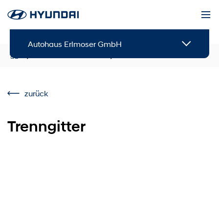
Autohaus Erlmoser GmbH
Service & Zubehör
Zubehör
zurück
Trenngitter