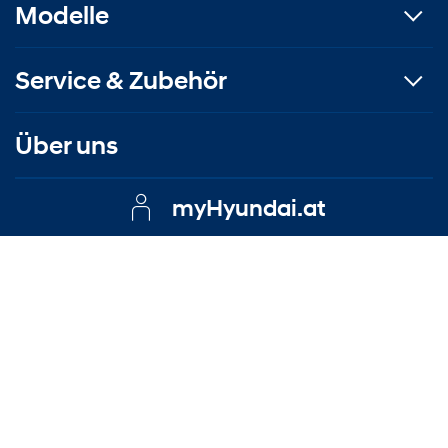
Modelle
Service & Zubehör
Über uns
myHyundai.at
Kontakt
|
Impressum
|
Datenschutzerklärung
|
EU Data Act
© Copyright Autohaus Erlmoser GmbH
Trotz sorgfältiger inhaltlicher Kontrolle bleiben