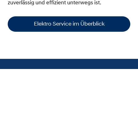
zuverlässig und effizient unterwegs ist.
Elektro Service im Überblick
Service buchen
Individuelle Händlerpreise sowie evtl. Fallende Montage- und
Lackierungskosten erhalten Sie von Ihrem Hyundai-Partner. Nur bei
teilnehmenden Hyundai Partnern! Nähere Informationen zu den